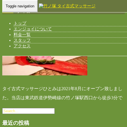
Toggle navigation
Home
-
タイ古…
トップ
エンジョイについて
料金一覧
スタッフ
アクセス
タイ古式マッサージひとみは2021年8月にオープン致しまし
た。当店は東武鉄道伊勢崎線の竹ノ塚駅西口から徒歩3分で
最近の投稿