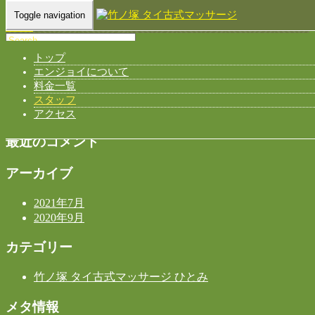
Toggle navigation
Home
-
Mee…
トップ
最近の投稿
エンジョイについて
料金一覧
竹ノ塚 タイ古式マッサージ ひとみ
スタッフ
link
アクセス
最近のコメント
アーカイブ
2021年7月
2020年9月
カテゴリー
竹ノ塚 タイ古式マッサージ ひとみ
メタ情報