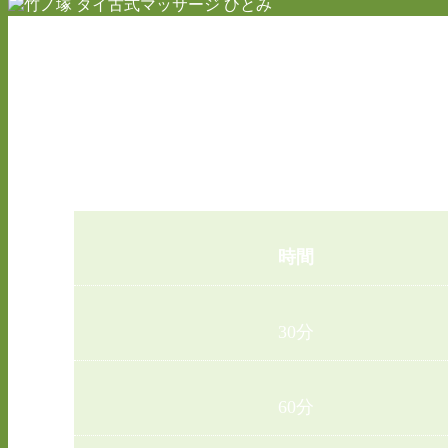
伝統的なタ
時間
30分
60分