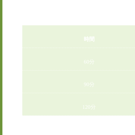
オイルを用いた全身リラックス
時間
60分
90分
120分