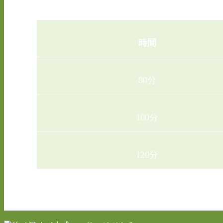
ミック
時間
80分
100分
120分