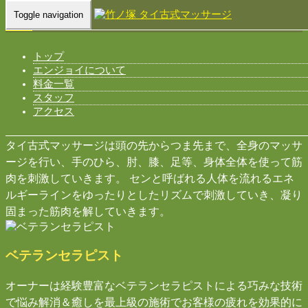
Toggle navigation
Home
-
Our…
トップ
竹ノ塚 タイ古式マッサージ ひとみ
エンジョイについて
料金一覧
スタッフ
アクセス
頭の先からつま先まで
タイ古式マッサージは頭の先からつま先まで、全身のマッサ
ージを行い、手のひら、肘、膝、足等、身体全体を使って筋
肉を刺激していきます。 センと呼ばれる人体を流れるエネ
ルギーラインをゆったりとしたリズムで刺激していき、凝り
固まった筋肉を解していきます。
ベテランセラピスト
オーナーは経験豊富なベテランセラピストによる巧みな技術
で悩み解消＆癒しを最上級の施術でお客様の疲れを効果的に